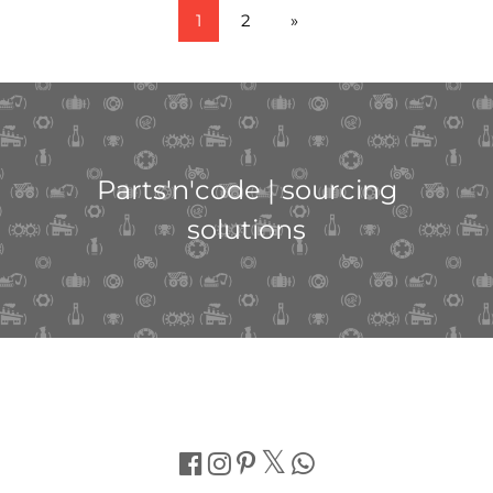
1
2
»
Parts'n'code | sourcing
solutions