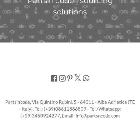
Parts'n'code | sourcing
solutions
Parts'n'code, Via Quintino Rubini, 5 - 64011 - Alba Adriatica (TE
- Italy). Tel.: (+39)08611886809 - Tel./Whatsapp:
(+39)3450924277, Email: info@partsncode.com