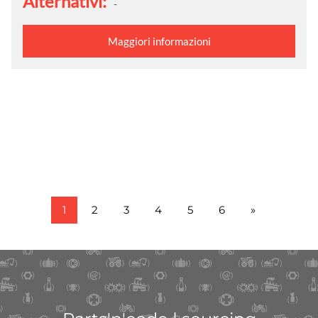
Alternativi:
-
Maggiori informazioni
1
2
3
4
5
6
»